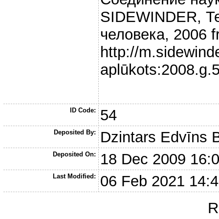
SIDEWINDER, Те
человека, 2006 
http://m.sidewin
aplūkots:2008.g.5
ID Code:
54
Deposited By:
Dzintars Edvīns 
Deposited On:
18 Dec 2009 16:
Last Modified:
06 Feb 2021 14:
R