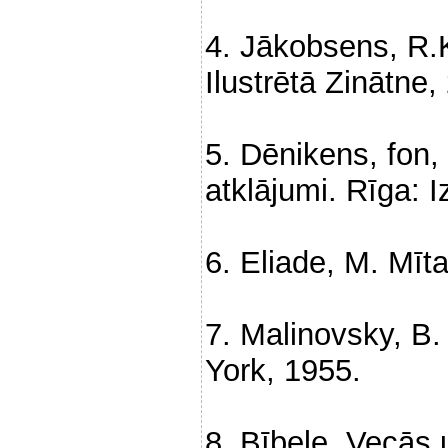
4. Jākobsens, R.
Ilustrētā Zinātne,
5. Dēnikens, fon,
atklājumi. Rīga: 
6. Eliade, M. Mīt
7. Malinovsky, B
York, 1955.
8. Bībele. Vecās 