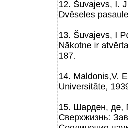
12. Šuvajevs, I.
Dvēseles pasaule
13. Šuvajevs, I 
Nākotne ir atvērt
187.
14. Maldonis,V. E
Universitāte, 193
15. Шарден, де, 
Сверхжизнь: За
Соединение науки