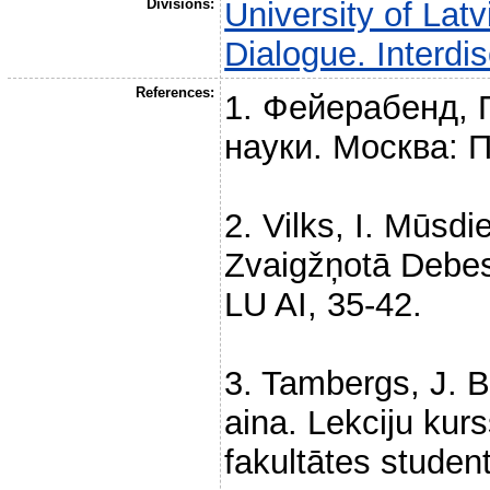
Divisions:
University of Latv
Dialogue. Interdi
References:
1. Фейерабенд, 
науки. Москва: П
2. Vilks, I. Mūsd
Zvaigžņotā Debes
LU AI, 35-42.
3. Tambergs, J. B
aina. Lekciju kurs
fakultātes student