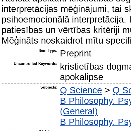
interpretācijas mēģinājumi, tai s
psihoemocionālā interpretācija. 
patiesības un vērtības kritēriji
Mēģināts noskaidrot mītu specif
Item Type:
Preprint
Uncontrolled Keywords:
kristietības dogm
apokalipse
Subjects:
Q Science
>
Q Sc
B Philosophy. Psy
(General)
B Philosophy. Psy