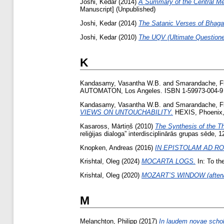
Joshi, Kedar
(2014)
A Summary of the Central Me
Manuscript] (Unpublished)
Joshi, Kedar
(2014)
The Satanic Verses of Bhaga
Joshi, Kedar
(2010)
The UQV (Ultimate Questioner
K
Kandasamy, Vasantha W.B.
and
Smarandache, Fl
AUTOMATON, Los Angeles. ISBN 1-59973-004-9
Kandasamy, Vasantha W.B.
and
Smarandache, Fl
VIEWS ON UNTOUCHABILITY.
HEXIS, Phoenix,
Kasaross, Mārtiņš
(2010)
The Synthesis of the Th
reliģijas dialoga” interdisciplinārās grupas sēde,
Knopken, Andreas
(2016)
IN EPISTOLAM AD R
Krishtal, Oleg
(2024)
MOCARTA LOGS.
In: To th
Krishtal, Oleg
(2020)
MOZART’S WINDOW (afterwor
M
Melanchton, Philipp
(2017)
In laudem novae schol