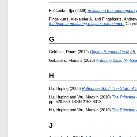
Feščenko, Iļja
(2009)
Religion in the contemporar
Fingelkurts, Alexander A.
and
Fingelkurts, Andrew
the brain in mediating religious experience.
Cognit
G
Gokhale, Raam
(2012)
Origins Shrouded in Myth.
Gābauers, Florians
(2026)
Antonino Zikīki (Antonin
H
Hu, Huping
(2008)
Reflection 2008: The State of
Hu, Huping
and
Wu, Maoxin
(2010)
The Principle 
pp. 520-550. ISSN 2153-831X
Hu, Huping
and
Wu, Maoxin
(2010)
The Principle 
J