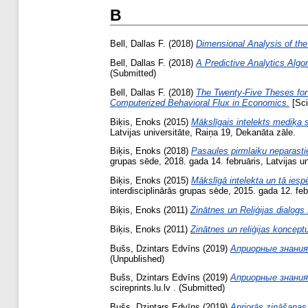
B
Bell, Dallas F.
(2018)
Dimensional Analysis of the
Bell, Dallas F.
(2018)
A Predictive Analytics Algo
(Submitted)
Bell, Dallas F.
(2018)
The Twenty-Five Theses for 
Computerized Behavioral Flux in Economics.
[Sci
Biķis, Enoks
(2015)
Mākslīgais intelekts mediķa 
Latvijas universitāte, Raiņa 19, Dekanāta zāle.
Biķis, Enoks
(2018)
Pasaules pirmlaiku neparasti
grupas sēde, 2018. gada 14. februāris, Latvijas u
Biķis, Enoks
(2015)
Mākslīgā intelekta un tā iesp
interdisciplinārās grupas sēde, 2015. gada 12. feb
Biķis, Enoks
(2011)
Zinātnes un Reliģijas dialog
Biķis, Enoks
(2011)
Zinātnes un reliģijas koncep
Bušs, Dzintars Edvīns
(2019)
Априорные знания
(Unpublished)
Bušs, Dzintars Edvīns
(2019)
Априорные знания
scireprints.lu.lv . (Submitted)
Bušs, Dzintars Edvīns
(2019)
Apriorās zināšanas 