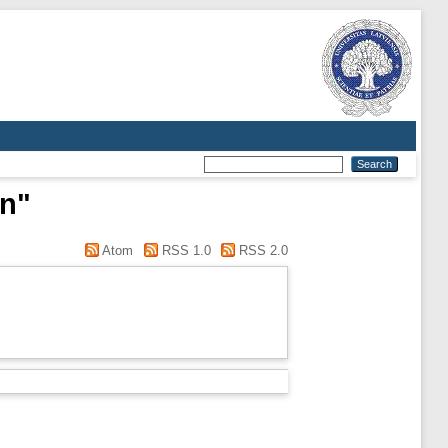
on"
Atom
RSS 1.0
RSS 2.0