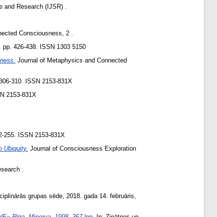
ce and Research (IJSR) .
nected Consciousness, 2 .
. pp. 426-438. ISSN 1303 5150
sness.
Journal of Metaphysics and Connected
. 306-310. ISSN 2153-831X
SSN 2153-831X
252-255. ISSN 2153-831X
 Ubiquity.
Journal of Consciousness Exploration
search .
sciplinārās grupas sēde, 2018. gada 14. februāris,
īga, Minerva, 1998, 367 lpp.
In: Zinātnes un