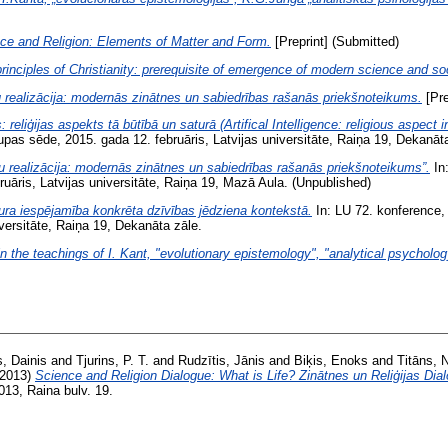
ce and Religion: Elements of Matter and Form.
[Preprint] (Submitted)
rinciples of Christianity: prerequisite of emergence of modern science and so
pu realizācija: modernās zinātnes un sabiedrības rašanās priekšnoteikums.
[Pre
: reliģijas aspekts tā būtībā un saturā (Artifical Intelligence: religious aspect
grupas sēde, 2015. gada 12. februāris, Latvijas universitāte, Raiņa 19, Dekanāt
ipu realizācija: modernās zinātnes un sabiedrības rašanās priekšnoteikums”.
In:
ruāris, Latvijas universitāte, Raiņa 19, Mazā Aula. (Unpublished)
ura iespējamība konkrēta dzīvības jēdziena kontekstā.
In: LU 72. konference, „
iversitāte, Raiņa 19, Dekanāta zāle.
in the teachings of I. Kant, "evolutionary epistemology", "analytical psychology
, Dainis
and
Tjurins, P. T.
and
Rudzītis, Jānis
and
Biķis, Enoks
and
Titāns,
2013)
Science and Religion Dialogue: What is Life? Zinātnes un Reliģijas Dial
013, Raina bulv. 19.