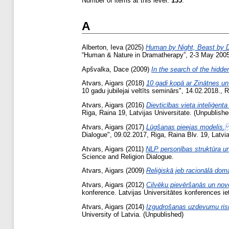
Number of items at this level:
135
.
A
Alberton, Ieva
(2025)
Human by Night, Beast by D
“Human & Nature in Dramatherapy”, 2-3 May 2005,
Apšvalka, Dace
(2009)
In the search of the hidden
Atvars, Aigars
(2018)
10 gadi kopā ar Zinātnes un 
10 gadu jubilejai veltīts seminārs", 14.02.2018., 
Atvars, Aigars
(2016)
Dievticības vieta inteliģenta
Riga, Raina 19, Latvijas Universitate. (Unpublishe
Atvars, Aigars
(2017)
Lūgšanas pieejas modelis. 
Dialogue", 09.02.2017, Riga, Raina Blv. 19, Latvi
Atvars, Aigars
(2011)
NLP personības struktūra un
Science and Religion Dialogue.
Atvars, Aigars
(2009)
Reliģiskā jeb racionālā dom
Atvars, Aigars
(2012)
Cilvēku pievēršanās un novē
konference. Latvijas Universitātes konferences ie
Atvars, Aigars
(2014)
Izgudrošanas uzdevumu risin
University of Latvia. (Unpublished)