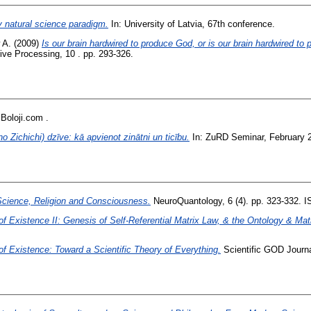
y natural science paradigm.
In: University of Latvia, 67th conference.
 A.
(2009)
Is our brain hardwired to produce God, or is our brain hardwired to
ive Processing, 10 . pp. 293-326.
Boloji.com .
o Zichichi) dzīve: kā apvienot zinātni un ticību.
In: ZuRD Seminar, February 2
 Science, Religion and Consciousness.
NeuroQuantology, 6 (4). pp. 323-332. 
of Existence II: Genesis of Self-Referential Matrix Law, & the Ontology & Ma
of Existence: Toward a Scientific Theory of Everything.
Scientific GOD Journa