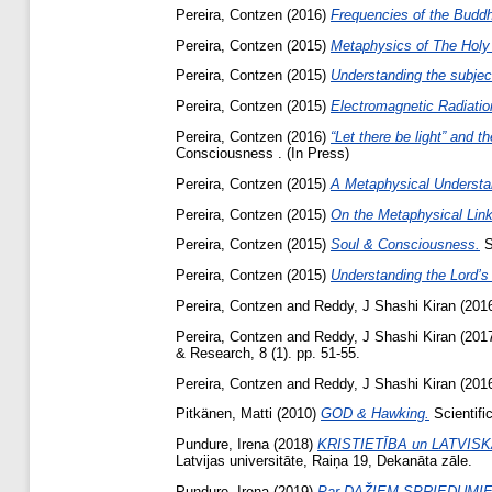
Pereira, Contzen
(2016)
Frequencies of the Budd
Pereira, Contzen
(2015)
Metaphysics of The Holy T
Pereira, Contzen
(2015)
Understanding the subjec
Pereira, Contzen
(2015)
Electromagnetic Radiation
Pereira, Contzen
(2016)
“Let there be light” and 
Consciousness . (In Press)
Pereira, Contzen
(2015)
A Metaphysical Understan
Pereira, Contzen
(2015)
On the Metaphysical Link
Pereira, Contzen
(2015)
Soul & Consciousness.
S
Pereira, Contzen
(2015)
Understanding the Lord’s
Pereira, Contzen
and
Reddy, J Shashi Kiran
(201
Pereira, Contzen
and
Reddy, J Shashi Kiran
(201
& Research, 8 (1). pp. 51-55.
Pereira, Contzen
and
Reddy, J Shashi Kiran
(201
Pitkänen, Matti
(2010)
GOD & Hawking.
Scientifi
Pundure, Irena
(2018)
KRISTIETĪBA un LATVIS
Latvijas universitāte, Raiņa 19, Dekanāta zāle.
Pundure, Irena
(2019)
Par DAŽIEM SPRIEDUMIEM