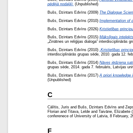
pēdējā nodaļā).
(Unpublished)
Bušs, Dzintars Edvīns
(2009)
The Dialogue Scien
Bušs, Dzintars Edvīns
(2010)
Implementation of p
Bušs, Dzintars Edvīns
(2026)
Kristietības princi
Bušs, Dzintars Edvīns
(2015)
Mākslīgais intelekts
„Zinātnes un reliģijas dialoga” interdisciplinārās 
Bušs, Dzintars Edvīns
(2010)
„Kristietības princ
interdisciplinārās grupas sēde, 2010. gada 12. feb
Bušs, Dzintars Edvīns
(2014)
Nāves jēdziena sat
grupas sēde, 2014. gada 7. februāris, Latvijas un
Bušs, Dzintars Edvīns
(2017)
A priori knowledge 
(Unpublished)
C
Cālītis, Juris
and
Bušs, Dzintars Edvīns
and
Zeps
Florian
and
Titava, Lelde
and
Taivāne, Elizabete
(
conferenece of University of Latvia, 8 February, 2
F