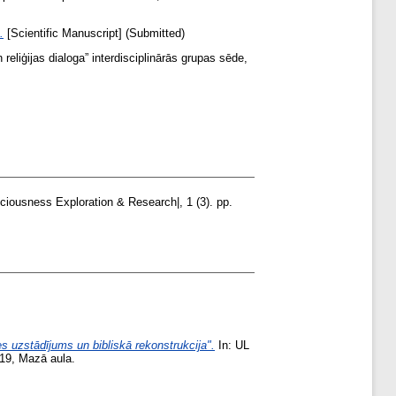
.
[Scientific Manuscript] (Submitted)
reliģijas dialoga” interdisciplinārās grupas sēde,
ciousness Exploration & Research|, 1 (3). pp.
es uzstādījums un bibliskā rekonstrukcija".
In: UL
 19, Mazā aula.