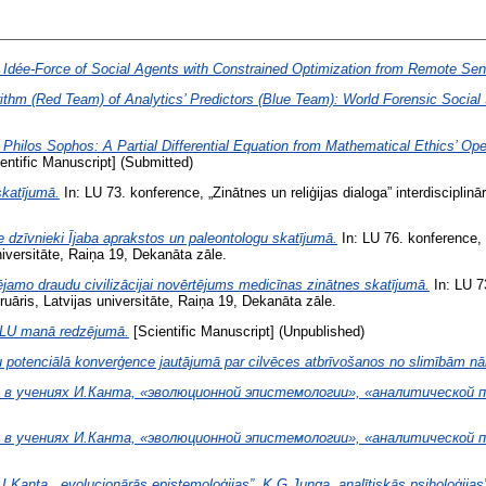
 Idée-Force of Social Agents with Constrained Optimization from Remote Sen
rithm (Red Team) of Analytics’ Predictors (Blue Team): World Forensic Social
Philos Sophos: A Partial Differential Equation from Mathematical Ethics’ Oper
entific Manuscript] (Submitted)
skatījumā.
In: LU 73. konference, „Zinātnes un reliģijas dialoga” interdisciplin
e dzīvnieki Ījaba aprakstos un paleontologu skatījumā.
In: LU 76. konference, „
niversitāte, Raiņa 19, Dekanāta zāle.
ējamo draudu civilizācijai novērtējums medicīnas zinātnes skatījumā.
In: LU 73
ruāris, Latvijas universitāte, Raiņa 19, Dekanāta zāle.
s LU manā redzējumā.
[Scientific Manuscript] (Unpublished)
tu potenciālā konverģence jautājumā par cilvēces atbrīvošanos no slimībām nā
 в учениях И.Канта, «эволюционной эпистемологии», «аналитической пс
 в учениях И.Канта, «эволюционной эпистемологии», «аналитической пс
I.Kanta, „evolucionārās epistemoloģijas”, K.G.Junga „analītiskās psiholoģijas”