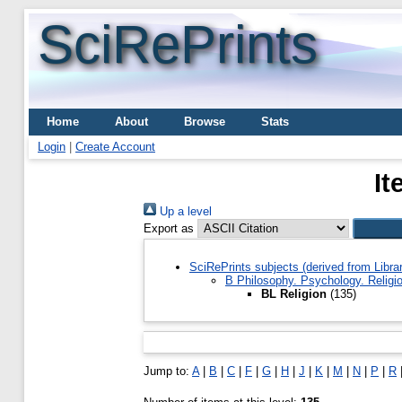
SciRePrints
Home
About
Browse
Stats
Login
|
Create Account
It
Up a level
Export as
SciRePrints subjects (derived from Libr
B Philosophy. Psychology. Religi
BL Religion
(135)
Jump to:
A
|
B
|
C
|
F
|
G
|
H
|
J
|
K
|
M
|
N
|
P
|
R