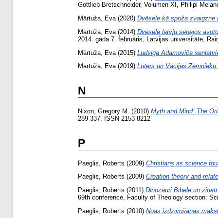
Gottlieb Bretschneider, Volumen XI, Philipi Mel
Mārtuža, Eva
(2020)
Dvēsele kā spoža zvaigzne ie
Mārtuža, Eva
(2014)
Dvēsele latvju senajos avoto
2014. gada 7. februāris, Latvijas universitāte, Ra
Mārtuža, Eva
(2015)
Ludviga Adamoviča senlatvieš
Mārtuža, Eva
(2019)
Luters un Vācijas Zemnieku 
N
Nixon, Gregory M.
(2010)
Myth and Mind: The Ori
289-337. ISSN 2153-8212
P
Paeglis, Roberts
(2009)
Christians as science fou
Paeglis, Roberts
(2009)
Creation theory and relate
Paeglis, Roberts
(2011)
Dinozauri Bībelē un zināt
69th conference, Faculty of Theology section: Sci
Paeglis, Roberts
(2010)
Noas izdzīvošanas māksl