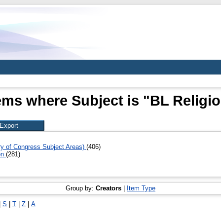
ems where Subject is "BL Religi
ary of Congress Subject Areas)
(406)
on
(281)
Group by:
Creators
|
Item Type
|
S
|
T
|
Z
|
А