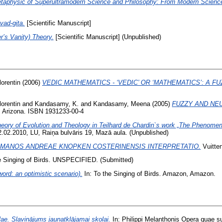
taphysic of Superultramodern Science and Philosophy: From Modern Science
vad-gita.
[Scientific Manuscript]
’s Vanity) Theory.
[Scientific Manuscript] (Unpublished)
orentin
(2006)
VEDIC MATHEMATICS - ‘VEDIC’ OR ‘MATHEMATICS’: A 
orentin
and
Kandasamy, K.
and
Kandasamy, Meena
(2005)
FUZZY AND NE
 Arizona. ISBN 1931233-00-4
eory of Evolution and Theology in Teilhard de Chardin`s work „The Phenomeno
 12.02.2010, LU, Raiņa bulvāris 19, Mazā aula. (Unpublished)
OMANOS ANDREAE KNOPKEN COSTERINENSIS INTERPRETATIO.
Vuitten
e Singing of Birds. UNSPECIFIED. (Submitted)
d: an optimistic scenario).
In: To the Singing of Birds. Amazon, Amazon.
ae. Slavinājums jaunatklājamai skolai.
In: Philippi Melanthonis Opera quae s