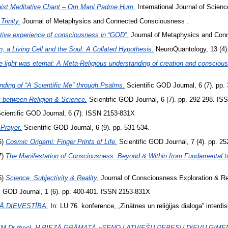
hist Meditative Chant – Om Mani Padme Hum.
International Journal of Scien
rinity.
Journal of Metaphysics and Connected Consciousness .
tive experience of consciousness in “GOD”.
Journal of Metaphysics and Con
, a Living Cell and the Soul: A Collated Hypothesis.
NeuroQuantology, 13 (4)
the light was eternal: A Meta-Religious understanding of creation and consciou
ding of “A Scientific Me” through Psalms.
Scientific GOD Journal, 6 (7). pp
 between Religion & Science.
Scientific GOD Journal, 6 (7). pp. 292-298. I
cientific GOD Journal, 6 (7). ISSN 2153-831X
 Prayer.
Scientific GOD Journal, 6 (9). pp. 531-534.
6)
Cosmic Origami: Finger Prints of Life.
Scientific GOD Journal, 7 (4). pp. 
7)
The Manifestation of Consciousness: Beyond & Within from Fundamental to
6)
Science, Subjectivity & Reality.
Journal of Consciousness Exploration & Re
c GOD Journal, 1 (6). pp. 400-401. ISSN 2153-831X
KĀ DIEVESTĪBA.
In: LU 76. konference, „Zinātnes un reliģijas dialoga” interdi
 Dr.theol. H.BIEZĀ GRĀMATĀ «SENO LATVIEŠU DEBESU DIEVU ĢIMENE» R