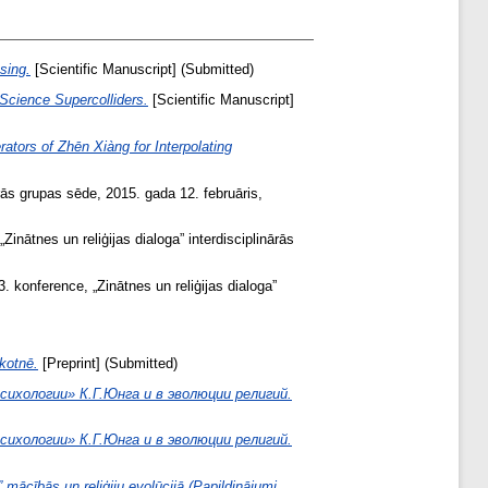
sing.
[Scientific Manuscript] (Submitted)
 Science Supercolliders.
[Scientific Manuscript]
ators of Zhēn Xiàng for Interpolating
ārās grupas sēde, 2015. gada 12. februāris,
Zinātnes un reliģijas dialoga” interdisciplinārās
. konference, „Zinātnes un reliģijas dialoga”
kotnē.
[Preprint] (Submitted)
ихологии» К.Г.Юнга и в эволюции религий.
ихологии» К.Г.Юнга и в эволюции религий.
 mācībās un reliģiju evolūcijā (Papildinājumi