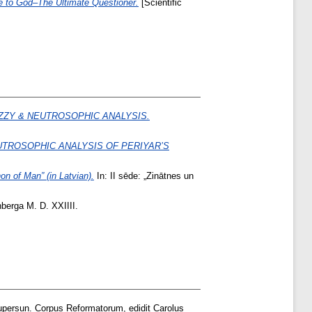
 to God–The Ultimate Questioner.
[Scientific
FUZZY & NEUTROSOPHIC ANALYSIS.
UTROSOPHIC ANALYSIS OF PERIYAR’S
n of Man” (in Latvian).
In: II sēde: „Zinātnes un
berga M. D. XXIIII.
upersun. Corpus Reformatorum, edidit Carolus