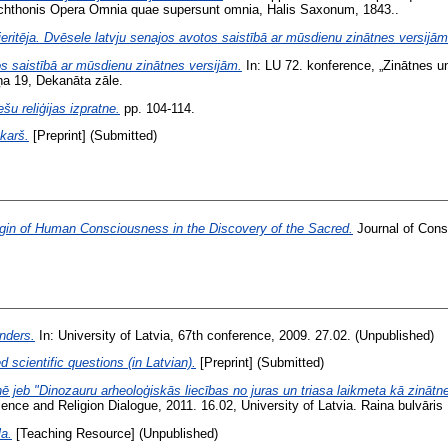
anchthonis Opera Omnia quae supersunt omnia, Halis Saxonum, 1843..
ritēja. Dvēsele latvju senajos avotos saistībā ar mūsdienu zinātnes versijām
s saistībā ar mūsdienu zinātnes versijām.
In: LU 72. konference, „Zinātnes un 
iņa 19, Dekanāta zāle.
u reliģijas izpratne.
pp. 104-114.
karš.
[Preprint] (Submitted)
gin of Human Consciousness in the Discovery of the Sacred.
Journal of Cons
nders.
In: University of Latvia, 67th conference, 2009. 27.02. (Unpublished)
d scientific questions (in Latvian).
[Preprint] (Submitted)
nē jeb "Dinozauru arheoloģiskās liecības no juras un triasa laikmeta kā zinātn
ence and Religion Dialogue, 2011. 16.02, University of Latvia. Raina bulvāris
a.
[Teaching Resource] (Unpublished)