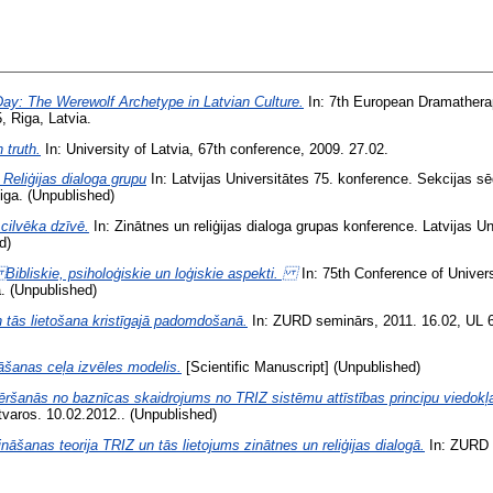
ay: The Werewolf Archetype in Latvian Culture.
In: 7th European Dramatherap
 Riga, Latvia.
 truth.
In: University of Latvia, 67th conference, 2009. 27.02.
Reliģijas dialoga grupu
In: Latvijas Universitātes 75. konference. Sekcijas sē
Riga. (Unpublished)
 cilvēka dzīvē.
In: Zinātnes un reliģijas dialoga grupas konference. Latvijas U
d)
Bibliskie, psiholoģiskie un loģiskie aspekti.
In: 75th Conference of Univers
a. (Unpublished)
 tās lietošana kristīgajā padomdošanā.
In: ZURD seminārs, 2011. 16.02, UL 6
āšanas ceļa izvēles modelis.
[Scientific Manuscript] (Unpublished)
ršanās no baznīcas skaidrojums no TRIZ sistēmu attīstības principu viedokļ
tvaros. 10.02.2012.. (Unpublished)
āšanas teorija TRIZ un tās lietojums zinātnes un reliģijas dialogā.
In: ZURD s