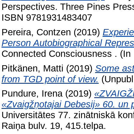
Perspectives. Three Pines Press
ISBN 9781931483407
Pereira, Contzen
(2019)
Experie
Person Autobiographical Repres
Connected Consciousness . (In 
Pitkänen, Matti
(2019)
Some ast
from TGD point of view.
(Unpubl
Pundure, Irena
(2019)
«ZVAIGŽŅ
«Zvaigžņotajai Debesij» 60. un 
Universitātes 77. zinātniskā kon
Raiņa bulv. 19, 415.telpa.