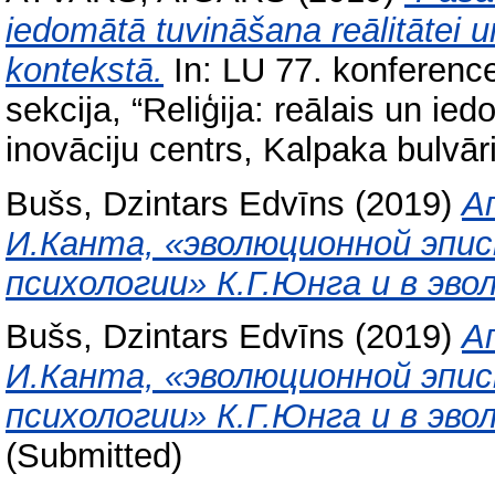
iedomātā tuvināšana reālitātei un
kontekstā.
In: LU 77. konference,
sekcija, “Reliģija: reālais un ie
inovāciju centrs, Kalpaka bulvār
Bušs, Dzintars Edvīns
(2019)
А
И.Канта, «эволюционной эпи
психологии» К.Г.Юнга и в эво
Bušs, Dzintars Edvīns
(2019)
А
И.Канта, «эволюционной эпи
психологии» К.Г.Юнга и в эво
(Submitted)