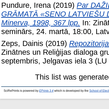
Pundure, Irena
(2019)
Par DAŽI
GRĀMATĀ «SENO LATVIEŠU D
Minerva, 1998, 367 lpp.
In: Zinā
seminārs, 24. martā, 18:00, Latvi
Zeps, Dainis
(2019)
Repozitorija
Zinātnes un Reliģijas dialoga g
septembris, Jelgavas iela 3 (LU 
This list was generat
SciRePrints is powered by
EPrints 3.4
which is developed by the
School of Elec