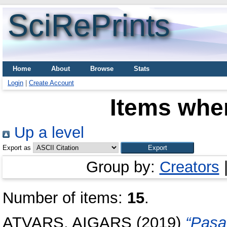
SciRePrints
Home
About
Browse
Stats
Login
|
Create Account
Items wher
Up a level
Export as
Group by:
Creators
Number of items:
15
.
ATVARS, AIGARS
(2019)
“Pasa