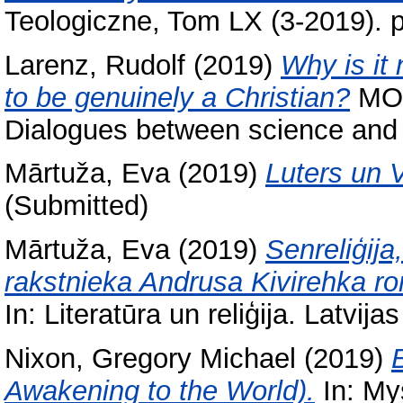
Teologiczne, Tom LX (3-2019). p
Larenz, Rudolf
(2019)
Why is it 
to be genuinely a Christian?
MOK
Dialogues between science and f
Mārtuža, Eva
(2019)
Luters un 
(Submitted)
Mārtuža, Eva
(2019)
Senreliģija
rakstnieka Andrusa Kivirehka ro
In: Literatūra un reliģija. Latvi
Nixon, Gregory Michael
(2019)
Awakening to the World).
In: My