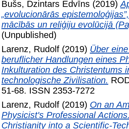
Bušs, Dzintars Edvīns
(2019)
Ap
„evolucionārās epistemoloģijas”,
mācībās un reliģiju evolūcijā (P
(Unpublished)
Larenz, Rudolf
(2019)
Über eine
beruflicher Handlungen eines P
Inkulturation des Christentums i
technologische Zivilisation.
RODC
51-68. ISSN 2353-7272
Larenz, Rudolf
(2019)
On an Ame
Physicist's Professional Actions
Christianity into a Scientific-Tec